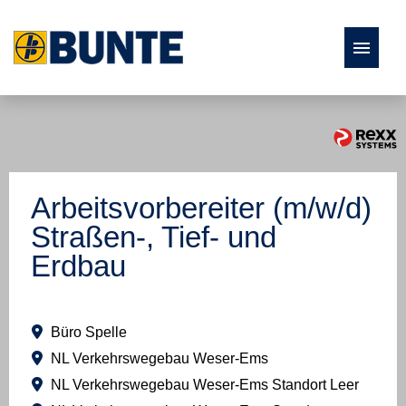
Stellenangebote
Fach- und Führungskräfte
Arbeitsvorbereiter (m/w/d)
Ausbildung und Studium
Straßen-, Tief- und
Erdbau
Studierende und Absolventen
Büro Spelle
NL Verkehrswegebau Weser-Ems
NL Verkehrswegebau Weser-Ems Standort Leer