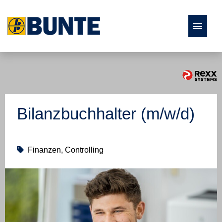
Stellenangebote
Fach- und Führungskräfte
Bilanzbuchhalter (m/w/d)
Ausbildung und Studium
Studierende und Absolventen
Finanzen, Controlling