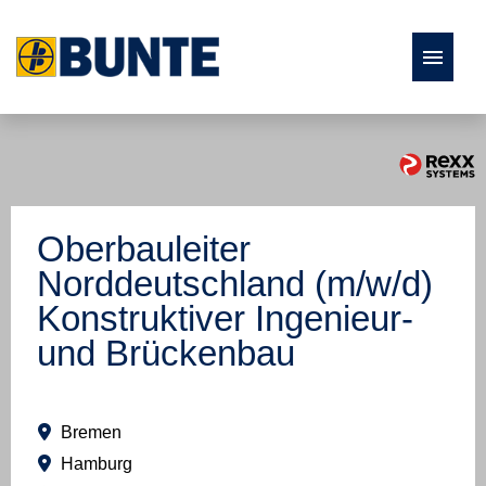
Stellenangebote
Fach- und Führungskräfte
Oberbauleiter
Ausbildung und Studium
Norddeutschland (m/w/d)
Konstruktiver Ingenieur-
Studierende und Absolventen
und Brückenbau
Bremen
Hamburg