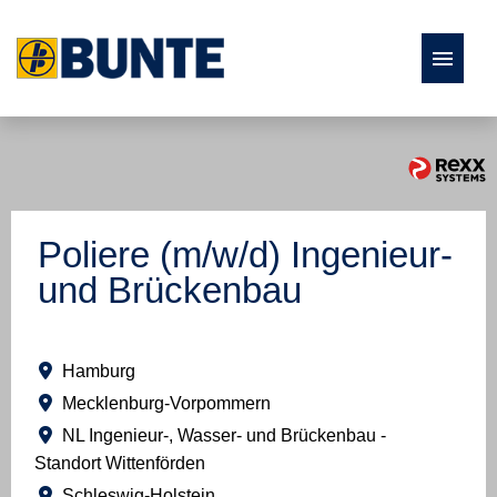
Stellenangebote
Fach- und Führungskräfte
Poliere (m/w/d) Ingenieur-
Ausbildung und Studium
und Brückenbau
Studierende und Absolventen
Hamburg
Mecklenburg-Vorpommern
NL Ingenieur-, Wasser- und Brückenbau -
Standort Wittenförden
Schleswig-Holstein