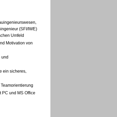
bauingenieurswesen,
hingenieur (SFI/IWE)
ischen Umfeld
nd Motivation von
‑ und
 ein sicheres,
d Teamorientierung
it PC und MS Office