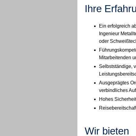
Ihre Erfahr
Ein erfolgreich 
Ingenieur Metall
oder Schweißtech
Führungskompeten
Mitarbeitenden 
Selbstständige, 
Leistungsbereits
Ausgeprägtes Org
verbindliches Auf
Hohes Sicherheit
Reisebereitschaf
Wir bieten