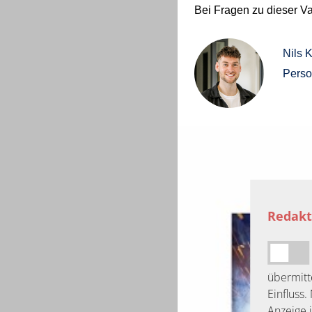
Bei Fragen zu dieser V
Nils 
Perso
Redakt
übermitt
Einfluss
Anzeige 