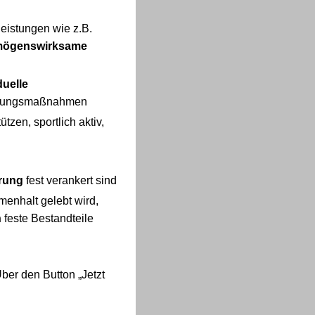
leistungen wie z.B.
mögenswirksame
duelle
bildungsmaßnahmen
zen, sportlich aktiv,
erung
fest verankert sind
enhalt gelebt wird,
n
feste Bestandteile
ber den Button „Jetzt