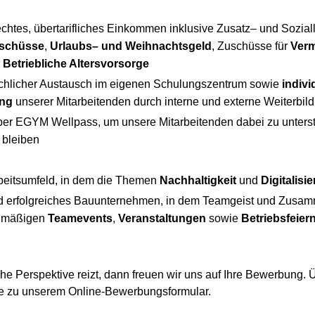
echtes, übertarifliches Einkommen inklusive Zusatz– und Sozial
uschüsse
,
Urlaubs– und Weihnachtsgeld
, Zuschüsse für
Ver
r
Betriebliche Altersvorsorge
chlicher Austausch im eigenen Schulungszentrum sowie
indivi
ung
unserer Mitarbeitenden durch interne und externe Weiter
ber EGYM Wellpass, um unsere Mitarbeitenden dabei zu unterstüt
u bleiben
beitsumfeld, in dem die Themen
Nachhaltigkeit
und
Digitalisi
nd erfolgreiches Bauunternehmen, in dem Teamgeist und Zusamm
elmäßigen
Teamevents
,
Veranstaltungen
sowie
Betriebsfeier
he Perspektive reizt, dann freuen wir uns auf Ihre Bewerbung. Ü
e zu unserem Online-Bewerbungsformular.