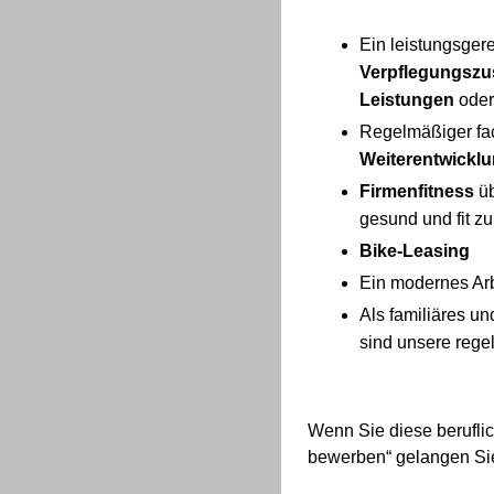
Ein leistungsger
Verpflegungsz
Leistungen
ode
Regelmäßiger fa
Weiterentwickl
Firmenfitness
ü
gesund und fit z
Bike-Leasing
Ein modernes Ar
Als familiäres u
sind unsere reg
Wenn Sie diese beruflic
bewerben“ gelangen Si