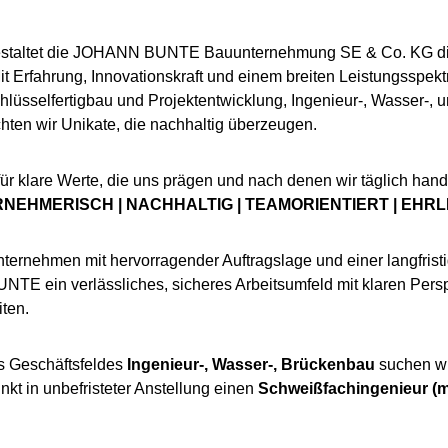
gestaltet die JOHANN BUNTE Bauunternehmung SE & Co. KG d
it Erfahrung, Innovationskraft und einem breiten Leistungsspek
chlüsselfertigbau und Projektentwicklung, Ingenieur-, Wasser-, 
hten wir Unikate, die nachhaltig überzeugen.
ür klare Werte, die uns prägen und nach denen wir täglich han
RNEHMERISCH | NACHHALTIG | TEAMORIENTIERT | EHRL
nternehmen mit hervorragender Auftragslage und einer langfrist
BUNTE ein verlässliches, sicheres Arbeitsumfeld mit klaren Pers
ten.
s Geschäftsfeldes
Ingenieur-, Wasser-, Brückenbau
suchen w
kt in unbefristeter Anstellung einen
Schweißfachingenieur (m