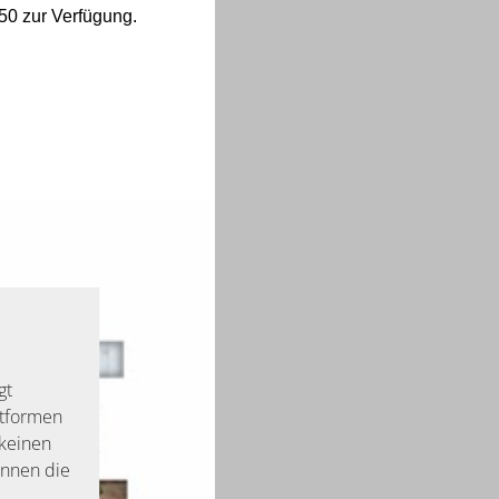
50 zur Verfügung.
gt
ttformen
keinen
önnen die