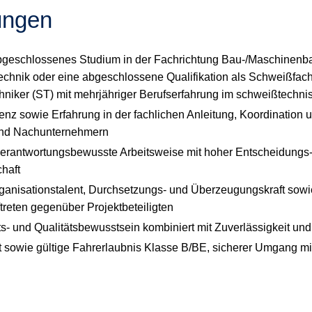
ungen
abgeschlossenes Studium in der Fachrichtung Bau-/Maschinen
technik oder eine abgeschlossene Qualifikation als Schweißfac
niker (ST) mit mehrjähriger Berufserfahrung im schweißtechn
z sowie Erfahrung in der fachlichen Anleitung, Koordination u
und Nachunternehmern
verantwortungsbewusste Arbeitsweise mit hoher Entscheidungs
chaft
anisationstalent, Durchsetzungs‑ und Überzeugungskraft sowie
treten gegenüber Projektbeteiligten
s‑ und Qualitätsbewusstsein kombiniert mit Zuverlässigkeit un
t sowie gültige Fahrerlaubnis Klasse B/BE, sicherer Umgang m