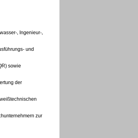
asser‑, Ingenieur‑,
usführungs‑ und
PQR) sowie
ertung der
chweißtechnischen
achunternehmern zur