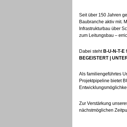
Seit über 150 Jahren 
Baubranche aktiv mit. M
Infrastrukturbau über S
zum Leitungsbau – erric
Dabei steht
B-U-N-T-E
f
BEGEISTERT | UNTE
Als familiengeführtes U
Projektpipeline bietet 
Entwicklungsmöglichkei
Zur Verstärkung unsere
nächstmöglichen Zeitpun