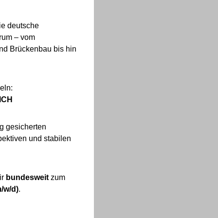
ie deutsche
trum – vom
und Brückenbau bis hin
deln:
ICH
ig gesicherten
pektiven und stabilen
ir
bundesweit
zum
/w/d)
.