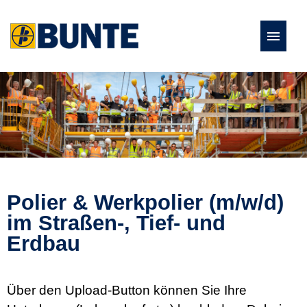
Stellenangebote
Fach- und Führungskräfte
Ausbildung und Studium
Polier & Werkpolier (m/w/d)
Studierende und Absolventen
im Straßen-, Tief- und
Erdbau
Über den Upload-Button können Sie Ihre